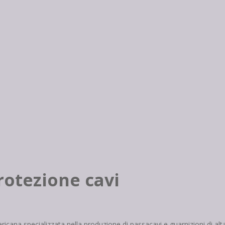
rotezione cavi
icana specializzata nella produzione di passacavi e guarnizioni di alta