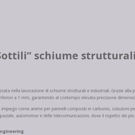
Sottili” schiume struttural
ta nella lavorazione di schiume strutturali e industriali. Grazie alla pr
 inferiori a 1 mm, garantendo al contempo elevata precisione dimensio
o impiego come anime per pannelli compositi in carbonio, soluzioni per r
ospaziale, automotive e delle telecomunicazioni, dove il rispetto dei più
ngineering