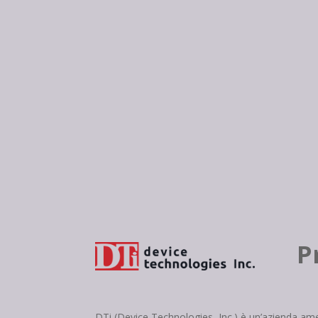
P
DTi (Device Technologies, Inc.) è un’azienda amer