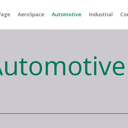
Page
AeroSpace
Automotive
Industrial
Co
Automotive